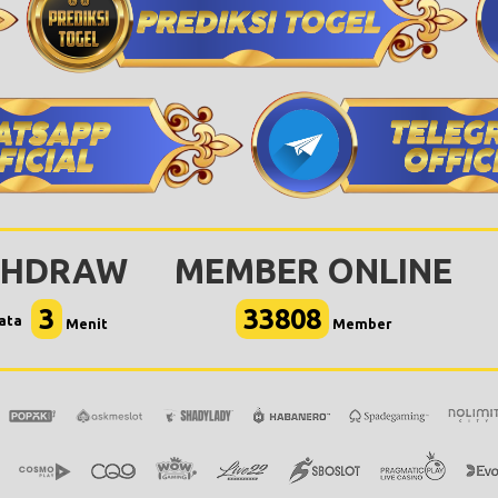
THDRAW
MEMBER ONLINE
3
33808
ata
Menit
Member