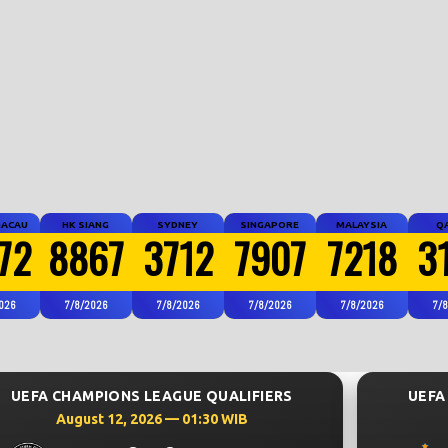
eral SLOT & CASINO 0.1%
anda yang berada di menu Refferal IKN4D
nk Refferal anda ke semua media sosial seperti Facebook, T
ain
rang lain mendaftar di Refferal kamu maka orang tersebut s
fferal kamu
itung dari TURN OVER downline.
erikan ketika downline anda memasang taruhan TOGEL
imum bonus yang diberikan
umum berlaku
MACAU
HK SIANG
SYDNEY
SINGAPORE
MALAYSIA
Q
72
8867
3712
7907
7218
3
026
7/8/2026
7/8/2026
7/8/2026
7/8/2026
7/
TBALL F24 INTERNATIONAL
E-FOOTBALL F24 ELIT
FRIENDLY
August 8, 2026 
ugust 8, 2026 — 09:45 WIB