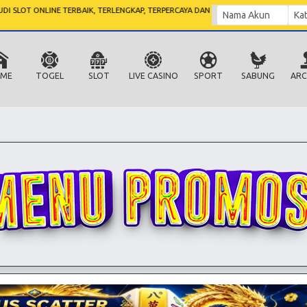
NLINE TERBAIK, TERLENGKAP, TERPERCAYA DAN PALING AMAN
SELAMAT 
yf**ub Berhasil Withdraw Rp 2.566.000,00
ME
TOGEL
SLOT
LIVE CASINO
SPORT
SABUNG
ARC