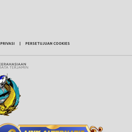
PRIVASI
|
PERSETUJUAN COOKIES