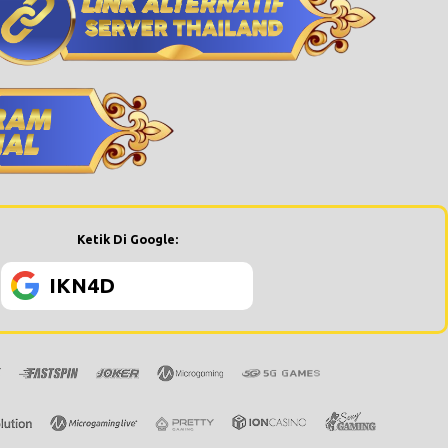
Ketik Di Google:
IKN4D