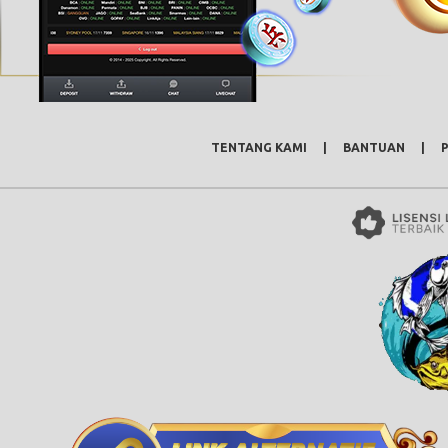
TENTANG KAMI
|
BANTUAN
|