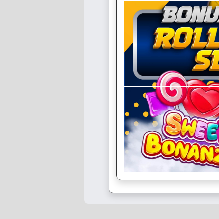
Oleh Pihak IKN4D De
EVENT TURN
Bonus dapat diwithd
atau mengakhiri pro
Contoh perhitungan 
Syarat & Ketentuan
Member A mengalami 
Pencapaian TurnOver 
Jika kedapatan mela
Pencapaian TurnOver 
Alamat IP, Melakuka
Pencapaian TurnOver 
dispensasi.
Pencapaian TurnOver 
Semua keputasan IKN
Pencapaian TurnOver 
BONUS RO
Pencapaian TurnOver 
Pencapaian TurnOver 
Syarat & Ketentuan
Pencapaian TurnOver 
Pencapaian TurnOver 
Bonus rollingan 1% 
Pencapaian TurnOver 
Bonus dibagikan setia
Pencapaian TurnOver 
Bonus rollingan di be
Pencapaian TurnOver
Tidak ada batas maxi
PROMO INI TIDAK B
BONUS REFF
Syarat & Ketentuan
Nikmati Bonus Reffe