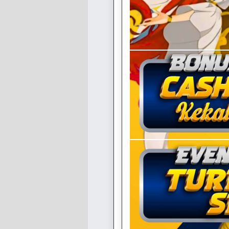
Promosi Berlaku U
4. Sehari bisa claim 3x,
Promo ini hanya bisa
5. Tidak berlaku SS His
Minimal deposit untu
6. Jika Terindikasi seg
Cara Pengajuan : M
screenshot yang di berika
Claim Bonus Sebelum
7. Keputusan Pihak iKN4
BONUS HARI
Maksimal bonus Rp. 
8. Berlaku untuk DEPOS
Promo tersebut hany
Syarat & Ketentuan
9. CARA CLAIM : Wajib S
Proses withdraw hany
Harus berhenti bermain hin
Hanya berlaku untuk
keputusan ini mutlak
SELAMAT BERMAIN & S
Player wajib mengk
Promo ini berlaku un
Wajib claim melalui
Syarat untuk melaku
Bonus tidak dapat di
Contoh : Rp. 50.000+ 
Syarat withdraw turn
Jika
IKN4D
menemuka
BONUS CASH
Maksimal bonus yang 
kemenangan Member 
(Contoh : Deposit Rp
Syarat & Ketentuan
Jika terdapat kesam
Bonus ini TIDAK BE
Promo Cashback Keka
BONUS TIDAK BERLAK
Perhitungan bonus ca
Bonus harus diklaim
Periode Hitungan cas
PROMO INI TIDAK B
Bonus Cashback akan 
Jika terjadi kecuran
Minimal untuk menda