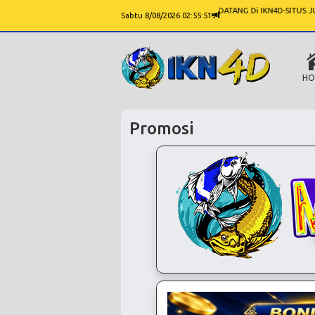
SELAMAT DATANG Di IKN4D-SITUS JUDI SLOT O
Sabtu 8/08/2026 02:55:53
HO
Promosi