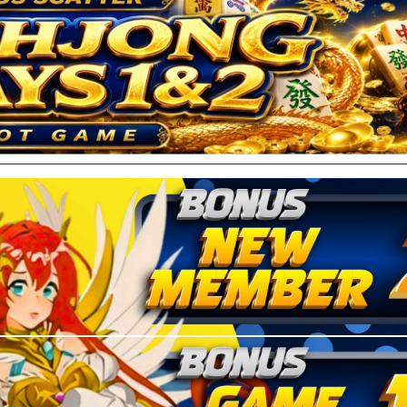
 PG SOFT
TER 5 SCATTER
0 Rp 35.000
000 Rp 100.000
.000 Rp 200.000
50.000 Rp 300.000
200.000 Rp 500.000
:
MEMBER SLOT 20%
tuk Semua New Member
IKN4D
uk permainan MAHJONG WAYS & MAHJONG WAYS 2.
 :
Bet 400 Rupiah.