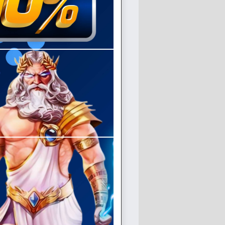
maan DATA, IP, dan
ia LiveChat Atau
Whatsapp
(
onus.
rmainan Lainnya.
egram atau Livechat kami.
idak dapat di ubah,
berlaku dan Total semua
 untuk withdraw)
WITHDRAW dan HANGUS.
O .
an Live Casino
s
gaja Akan Dikenakan Sanksi