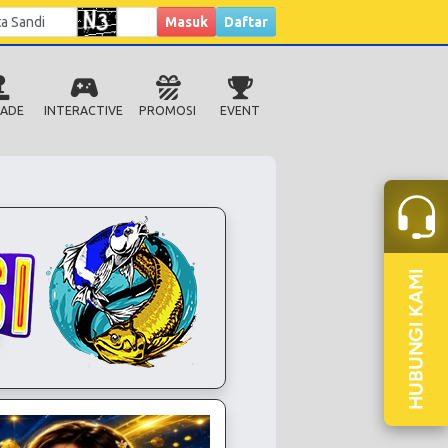
DATANG Di IKN4D-SITUS JUDI SLOT ONLINE TERBAIK, TERLENGKAP, TERPERCAYA DAN
Masuk
Daftar
ADE
INTERACTIVE
PROMOSI
EVENT